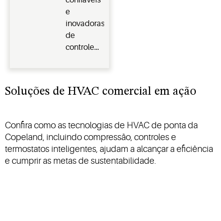
confiáveis
e
comercial,
e
sustentabilidade
reduzindo
inovadoras
custos,
de
aumentando
controle
a
de HVAC
eficiência
projetadas
e
para
garantindo
Soluções de HVAC comercial em ação
otimizar a
conforto
eficiência
e o
Confira como as tecnologias de HVAC de ponta da
desempenho
Copeland, incluindo compressão, controles e
para o
termostatos inteligentes, ajudam a alcançar a eficiência
mercado
e cumprir as metas de sustentabilidade.
final
comercial