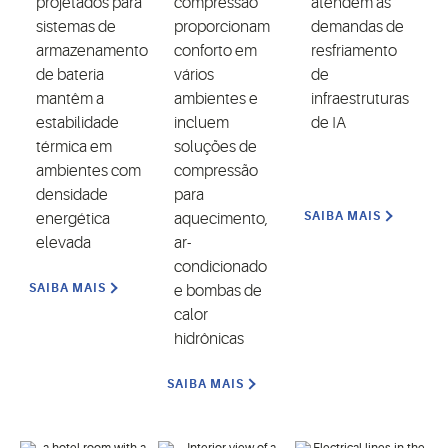
projetados para
compressão
atendem às
sistemas de
proporcionam
demandas de
armazenamento
conforto em
resfriamento
de bateria
vários
de
mantêm a
ambientes e
infraestruturas
estabilidade
incluem
de IA
térmica em
soluções de
ambientes com
compressão
densidade
para
SAIBA MAIS
energética
aquecimento,
elevada
ar-
condicionado
SAIBA MAIS
e bombas de
calor
hidrônicas
SAIBA MAIS