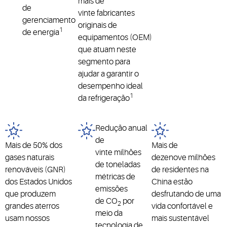
mais de
de
vinte fabricantes
gerenciamento
originais de
1
de energia
equipamentos (OEM)
que atuam neste
segmento para
ajudar a garantir o
desempenho ideal
1
da refrigeração
Redução anual
de
Mais de 50% dos
Mais de
vinte milhões
gases naturais
dezenove milhões
de toneladas
renováveis (GNR)
de residentes na
métricas de
dos Estados Unidos
China estão
emissões
que produzem
desfrutando de uma
de CO
por
2
grandes aterros
vida confortável e
meio da
usam nossos
mais sustentável
tecnologia de