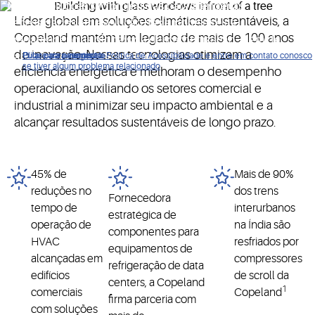
Nossas soluções são projetadas para atender às
Líder global em soluções climáticas sustentáveis, a
necessidades em evolução das empresas e às
Copeland mantém um legado de mais de 100 anos
megatendências globais da descarbonização, além de
de inovação. Nossas tecnologias otimizam a
transições de energia e refrigerante.
Clique para ver nossa Política de Acessibilidade e entre em contato conosco
Pular para navegação
Pular para o conteúdo
Pular para pesquisa
se tiver algum problema relacionado
eficiência energética e melhoram o desempenho
operacional, auxiliando os setores comercial e
industrial a minimizar seu impacto ambiental e a
alcançar resultados sustentáveis de longo prazo.
45% de
Mais de 90%
reduções no
dos trens
Fornecedora
tempo de
interurbanos
estratégica de
operação de
na Índia são
componentes para
HVAC
resfriados por
equipamentos de
alcançadas em
compressores
refrigeração de data
edifícios
de scroll da
centers, a Copeland
1
comerciais
Copeland
firma parceria com
com soluções