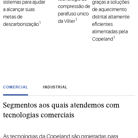
sistemas para ajudar
graças a soluções
compressão de
a alcançar suas
de aquecimento
parafuso único
metas de
distrital altamente
1
da Vilter
1
descarbonização
eficientes
alimentadas pela
1
Copeland
COMERCIAL
INDUSTRIAL
Segmentos aos quais atendemos com
tecnologias comerciais
As tecnologias da Copeland são projetadas para