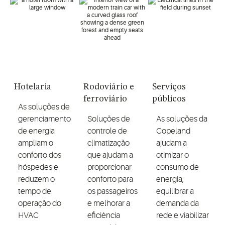
Hotelaria
Rodoviário e
Serviços
ferroviário
públicos
As soluções de
gerenciamento
Soluções de
As soluções da
de energia
controle de
Copeland
ampliam o
climatização
ajudam a
conforto dos
que ajudam a
otimizar o
hóspedes e
proporcionar
consumo de
reduzem o
conforto para
energia,
tempo de
os passageiros
equilibrar a
operação do
e melhorar a
demanda da
HVAC
eficiência
rede e viabilizar