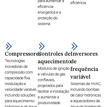
para aumentar a
eficiência
eficiência
energética e a
proteção do
sistema
Compressores
Controles de
Inversores
Tecnologias
aquecimento
de
inovadoras de
Módulos de ignição
frequência
compressão com
e válvulas de gás
variável
capacidade fixa,
confiáveis,
modulação e
Sistemas de HVAC,
projetados para
velocidade variável,
incluindo bombas
facilitar a instalação
incluindo soluções
de calor hidrônicas
e aumentar a
para aquecimento
e aquecedores de
produtividade
hidrônico e de água
água de bomba de