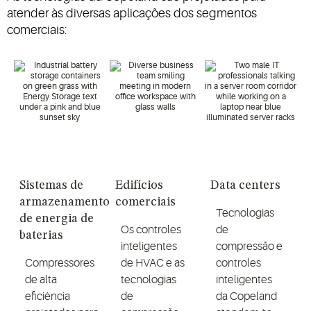
atender às diversas aplicações dos segmentos
comerciais:
Sistemas de
Edifícios
Data centers
armazenamento
comerciais
Tecnologias
de energia de
Os controles
de
baterias
inteligentes
compressão e
Compressores
de HVAC e as
controles
de alta
tecnologias
inteligentes
eficiência
de
da Copeland