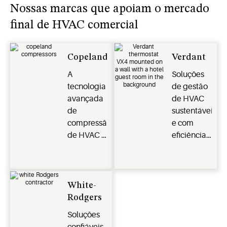
Nossas marcas que apoiam o mercado
final de HVAC comercial
Copeland
Verdant
A
Soluções
tecnologia
de gestão
avançada
de HVAC
de
sustentáveis
compressão
e com
de HVAC e
eficiência
sistemas
energética,
de
além de
velocidade
termostatos
variável
inteligentes
White-
garantem
para o
Rodgers
eficiência,
mercado
Soluções
confiabilidade
final