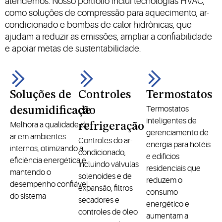
atendemos. Nosso portfólio inclui tecnologias HVAC,
como soluções de compressão para aquecimento, ar-
condicionado e bombas de calor hidrônicas, que
ajudam a reduzir as emissões, ampliar a confiabilidade
e apoiar metas de sustentabilidade.
Soluções de
Controles
Termostatos
Termostatos
desumidificação
de
inteligentes de
Melhora a qualidade do
refrigeração
gerenciamento de
ar em ambientes
Controles do ar-
energia para hotéis
internos, otimizando a
condicionado,
e edifícios
eficiência energética e
incluindo válvulas
residenciais que
mantendo o
solenoides e de
reduzem o
desempenho confiável
expansão, filtros
consumo
do sistema
secadores e
energético e
controles de óleo
aumentam a