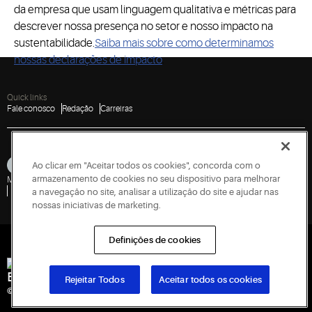
da empresa que usam linguagem qualitativa e métricas para
descrever nossa presença no setor e nosso impacto na
sustentabilidade.
Saiba mais sobre como determinamos
nossas declarações de impacto
.
Quick links
Fale conosco
Redação
Carreiras
Ao clicar em "Aceitar todos os cookies", concorda com o
armazenamento de cookies no seu dispositivo para melhorar
Mapa do site
Aviso de Privacidade
Termos de uso
Cookies
Accessibility
Relatar uma vulnerabilidade
a navegação no site, analisar a utilização do site e ajudar nas
nossas iniciativas de marketing.
Definições de cookies
Engineered for Sustainability
Rejeitar Todos
Aceitar todos os cookies
© 2026 Copeland LP. Todos os direitos reservados.