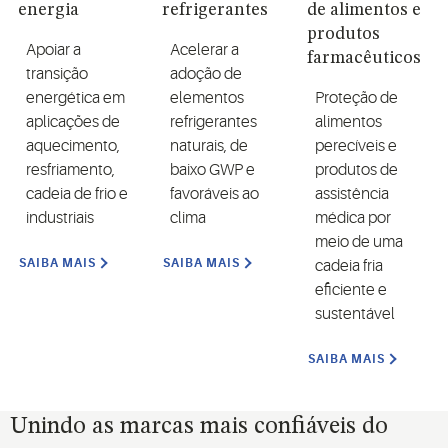
energia
refrigerantes
de alimentos e
produtos
Apoiar a
Acelerar a
farmacêuticos
transição
adoção de
energética em
elementos
Proteção de
aplicações de
refrigerantes
alimentos
aquecimento,
naturais, de
perecíveis e
resfriamento,
baixo GWP e
produtos de
cadeia de frio e
favoráveis ao
assistência
industriais
clima
médica por
meio de uma
SAIBA MAIS
SAIBA MAIS
cadeia fria
eficiente e
sustentável
SAIBA MAIS
Unindo as marcas mais confiáveis do