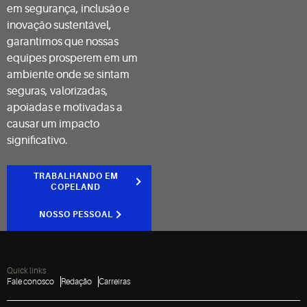
em segurança, inclusão e
inovação sustentável,
garantimos que nossas
equipes prosperem em um
ambiente onde se sintam
seguras, valorizadas,
apoiadas e motivadas a
causar um impacto
significativo.
TRABALHANDO EM
COPELAND
NOSSO PESSOAL
Quick links
Fale conosco
Redação
Carreiras