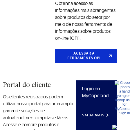
perecíveis
eficiência,
Obtenha acesso às
e
confiabilidade
informações mais abrangentes
melhoram
e
sobre produtos do setor por
o
desempenho
meio de nossa ferramenta de
desempenho
para
informações sobre produtos
operacional
aplicações
on-line (OPI).
na cadeia
comerciais
de frio e em
e
ACESSAR A
outros
industriais
FERRAMENTA OPI
setores
Portal do cliente
Login no
MyCopeland
Os clientes registrados podem
utilizar nosso portal para uma ampla
gama de soluções de
SAIBA MAIS
autoatendimento rápidas e fáceis.
Acesse e compre produtos e