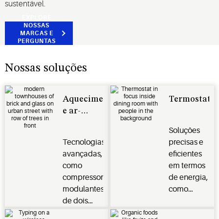
sustentável.
EXPLORE
NOSSAS
MARCAS E
PERGUNTAS
FREQUENTES
Nossas soluções
Aquecimento
Termostato
e ar-
condicionado
Soluções
Tecnologias
precisas e
avançadas,
eficientes
como
em termos
compressores
de energia,
modulantes,
como
de dois
termostatos
estágios e
inteligentes