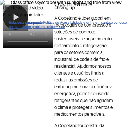
Quem somos
Moldando o futuro da tecnologia de aquecimento,
Unable to load video.
resfriamento e refrigeração
Please try again later.
A Copeland é líder global em
Clique para ver nossa Política de Acessibilidade e entre em contato conosco
Pular para navegação
Pular para o conteúdo
Pular para pesquisa
tecnologias de compressão e
se tiver algum problema relacionado
soluções de controle
sustentáveis de aquecimento,
resfriamento e refrigeração
para os setores comercial,
industrial, de cadeia de frio e
residencial. Ajudamos nossos
clientes e usuários finais a
reduzir as emissões de
carbono, melhorar a eficiência
energética, permitir o uso de
refrigerantes que não agridem
o clima e proteger alimentos e
medicamentos perecíveis.
A Copeland foi construída