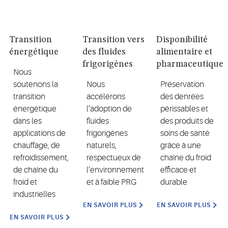
Transition
Transition vers
Disponibilité
énergétique
des fluides
alimentaire et
frigorigènes
pharmaceutique
Nous
soutenons la
Nous
Préservation
transition
accélérons
des denrées
énergétique
l’adoption de
périssables et
dans les
fluides
des produits de
applications de
frigorigènes
soins de santé
chauffage, de
naturels,
grâce à une
refroidissement,
respectueux de
chaîne du froid
de chaîne du
l’environnement
efficace et
froid et
et à faible PRG
durable
industrielles
EN SAVOIR PLUS
EN SAVOIR PLUS
EN SAVOIR PLUS