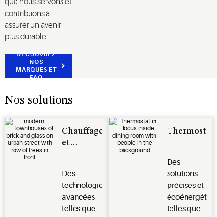
que nous servons et
contribuons à
assurer un avenir
plus durable.
DÉCOUVREZ
NOS
MARQUES ET
FAQ
Nos solutions
Chauffage
Thermostat
et
climatisation
Des
Des
solutions
technologies
précises et
avancées
écoénergétiq
telles que
telles que