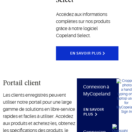
Select
énergétique,
et offrent
protègent
efficacité,
Accédez aux informations
les denrées
fiabilité et
complètes sur nos produits
périssables
performances
grâce à notre logiciel
et
pour les
Copeland Select.
améliorent
applications
les
commerciales
performances
et
EN SAVOIR PLUS
opérationnelles
industrielles
dans la
chaîne du
froid, entre
Portail client
autres
Connexion à
secteurs.
MyCopeland
Les clients enregistrés peuvent
utiliser notre portail pour une large
gamme de solutions en libre-service
EN SAVOIR
PLUS
rapides et faciles à utiliser. Accédez
aux produits et achetez-les, obtenez
les spécifications des produits, le