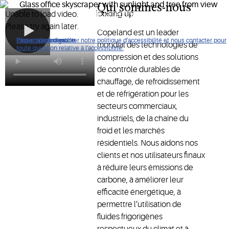
Qui sommes-nous
Nous façonnons l’avenir de la technologie de chauffage, de
Unable to load video.
refroidissement et de réfrigération
Please try again later.
Copeland est un leader
Cliquez pour consulter notre politique d'accessibilité et nous contacter pour
Passer à la navigation
Passer au contenu
Passer à la recherche
mondial des technologies de
toute question relative à l'accessibilité.
compression et des solutions
de contrôle durables de
chauffage, de refroidissement
et de réfrigération pour les
secteurs commerciaux,
industriels, de la chaîne du
froid et les marchés
résidentiels. Nous aidons nos
clients et nos utilisateurs finaux
à réduire leurs émissions de
carbone, à améliorer leur
efficacité énergétique, à
permettre l’utilisation de
fluides frigorigènes
respectueux du climat et à